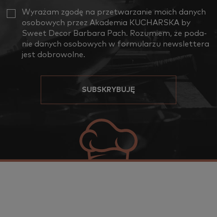
Wy­ra­żam zgodę na prze­twa­rza­nie moich da­nych
oso­bo­wych przez Aka­de­mia KU­CHAR­SKA by
Sweet Decor Bar­ba­ra Pach. Ro­zu­miem, że po­da­
nie da­nych oso­bo­wych w for­mu­la­rzu new­slet­te­ra
jest do­bro­wol­ne.
SUBSKRYBUJĘ