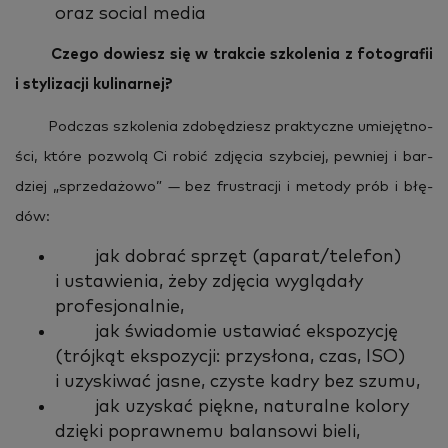
oraz social media
Czego do­wiesz się w trak­cie szko­le­nia z fo­to­gra­fii
i sty­li­za­cji ku­li­nar­nej?
Pod­czas szko­le­nia zdo­bę­dziesz prak­tycz­ne umie­jęt­no­
ści, które po­zwo­lą Ci robić zdję­cia szyb­ciej, pew­niej i bar­
dziej „sprze­da­żo­wo” — bez fru­stra­cji i me­to­dy prób i błę­
dów:
jak dobrać sprzęt (aparat/telefon)
i ustawienia, żeby zdjęcia wyglądały
profesjonalnie,
jak świadomie ustawiać ekspozycję
(trójkąt ekspozycji: przysłona, czas, ISO)
i uzyskiwać jasne, czyste kadry bez szumu,
jak uzyskać piękne, naturalne kolory
dzięki poprawnemu balansowi bieli,