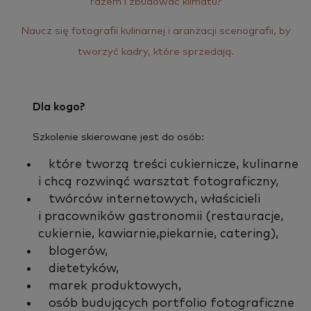
ra­zem i zbu­do­wać kli­ma­tu?
Naucz się fo­to­gra­fii ku­li­nar­nej i aran­ża­cji sce­no­gra­fii, by
two­rzyć kadry, które sprze­da­ją.
Dla kogo?
Szko­le­nie skie­ro­wa­ne jest do osób:
które tworzą treści cukiernicze, kulinarne
i chcą rozwinąć warsztat fotograficzny,
twórców internetowych, właścicieli
i pracowników gastronomii (restauracje,
cukiernie, kawiarnie,piekarnie, catering),
blogerów,
dietetyków,
marek produktowych,
osób budujących portfolio fotograficzne