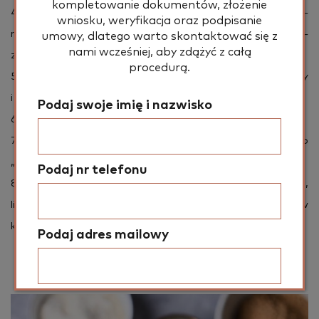
kompletowanie dokumentów, złożenie
4.Świa­tło w fo­to­gra­fii ku­li­nar­nej: ro­dza­je świa­tła, bu­do­wa­
wniosku, weryfikacja oraz podpisanie
nie na­stro­ju, roz­pra­sza­nie i od­bi­ja­nie (blen­do­wa­nie, dy­fu­
umowy, dlatego warto skontaktować się z
nami wcześniej, aby zdążyć z całą
zja).
procedurą.
5.​Stylizacja po­tra­wy: do­dat­ki, łą­cze­nie ele­men­tów, fak­tu­ry
i kształ­ty, barwy – wpływ na od­biór zdję­cia.
Podaj swoje imię i nazwisko
6.​Znaczenie tła: dobór tła pod danie i kli­mat.
7.​Opowiadanie hi­sto­rii: two­rze­nie kli­ma­tu i spój­ne­go
„story” w ka­drze.
Podaj nr telefonu
8.​Planowanie ujęć krok po kroku: przy­go­to­wa­nie sty­li­za­cji,
lista ka­drów, wy­ko­na­nie serii zdjęć i pre­zen­ta­cja efek­tów
koń­co­wych.
Podaj adres mailowy
Podaj miejscowość zamieszkania