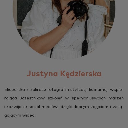
Justyna Kędzierska
Eks­pert­ka z za­kre­su fo­to­gra­fii i sty­li­za­cji ku­li­nar­nej, wspie­
ra­ją­ca uczest­ni­ków szko­leń w speł­nia­niu­swo­ich ma­rzeń
i roz­wi­ja­niu so­cial me­diów, dzię­ki do­brym zdję­ciom i wcią­
ga­ją­cym wideo.