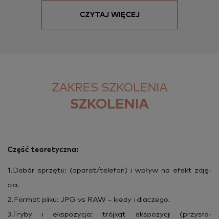
CZYTAJ WIĘCEJ
ZAKRES SZKOLENIA
SZKOLENIA
Część teo­re­tycz­na:
1.​Dobór sprzę­tu: (apa­rat/te­le­fon) i wpływ na efekt zdję­
cia.
2.​Format pliku: JPG vs RAW – kiedy i dla­cze­go.
3.​Tryby i eks­po­zy­cja: trój­kąt eks­po­zy­cji (przy­sło­