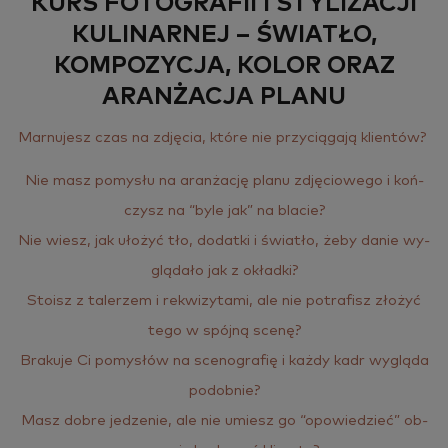
KURS FOTOGRAFII I STYLIZACJI
KULINARNEJ – ŚWIATŁO,
KOMPOZYCJA, KOLOR ORAZ
ARANŻACJA PLANU
Mar­nu­jesz czas na zdję­cia, które nie przy­cią­ga­ją klien­tów?
Nie masz po­my­słu na aran­ża­cję planu zdję­cio­we­go i koń­
czysz na “byle jak” na bla­cie?
Nie wiesz, jak uło­żyć tło, do­dat­ki i świa­tło, żeby danie wy­
glą­da­ło jak z okład­ki?
Sto­isz z ta­le­rzem i re­kwi­zy­ta­mi, ale nie po­tra­fisz zło­żyć
tego w spój­ną scenę?
Bra­ku­je Ci po­my­słów na sce­no­gra­fię i każdy kadr wy­glą­da
po­dob­nie?
Masz dobre je­dze­nie, ale nie umiesz go “opo­wie­dzieć” ob­