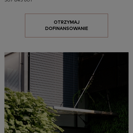
507 845 601
OTRZYMAJ
Tematyka szkoleń, które Cię
DOFINANSOWANIE
interesują
Wyrażam zgodę na przetwarzanie
moich danych osobowych przez
Akademia KUCHARSKA by Sweet
Decor Barbara Pach. Rozumiem, że
podanie danych osobowych w
formularzu jest dobrowolne.
WYŚLIJ ZGŁOSZENIE