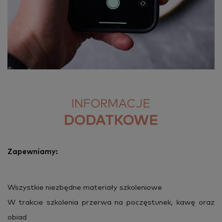
Podaj powiat zatrudnienia
Wybierz województwo zatrudnienia
INFORMACJE
DODATKOWE
Wybierz formę zatrudnienia
Za­pew­nia­my:
Czy jesteś zatrudniony/a?
TAK
NIE
Wszyst­kie nie­zbęd­ne ma­te­ria­ły szko­le­nio­we
W trak­cie szko­le­nia prze­rwa na po­czę­stu­nek, kawę oraz
Czy jesteś osobą uczącą się?
obiad