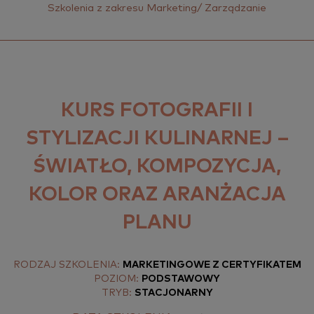
Szko­le­nia z za­kre­su Mar­ke­ting/ Za­rzą­dza­nie
KURS FOTOGRAFII I
STYLIZACJI KULINARNEJ –
ŚWIATŁO, KOMPOZYCJA,
KOLOR ORAZ ARANŻACJA
PLANU
RODZAJ SZKOLENIA:
MARKETINGOWE Z CERTYFIKATEM
POZIOM:
PODSTAWOWY
TRYB:
STACJONARNY