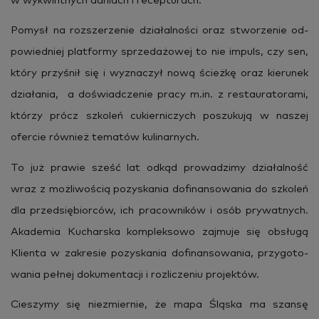
w wy­kwint­nych da­niach i re­cep­tu­rach.
Po­mysł na roz­sze­rze­nie dzia­łal­no­ści oraz stwo­rze­nie od­
po­wied­niej plat­for­my sprze­da­żo­wej to nie im­puls, czy sen,
który przy­śnił się i wy­zna­czył nową ścież­kę oraz kie­ru­nek
dzia­ła­nia, a do­świad­cze­nie pracy m.​in. z re­stau­ra­to­ra­mi,
któ­rzy prócz szko­leń cu­kier­ni­czych po­szu­ku­ją w na­szej
ofer­cie rów­nież te­ma­tów ku­li­nar­nych.
To już pra­wie sześć lat odkąd pro­wa­dzi­my dzia­łal­ność
wraz z moż­li­wo­ścią po­zy­ska­nia do­fi­nan­so­wa­nia do szko­leń
dla przed­się­bior­ców, ich pra­cow­ni­ków i osób pry­wat­nych.
Aka­de­mia Ku­char­ska kom­plek­so­wo zaj­mu­je się ob­słu­gą
Klien­ta w za­kre­sie po­zy­ska­nia do­fi­nan­so­wa­nia, przy­go­to­
wa­nia peł­nej do­ku­men­ta­cji i roz­li­cze­niu pro­jek­tów.
Cie­szy­my się nie­zmier­nie, że mapa Ślą­ska ma szan­sę