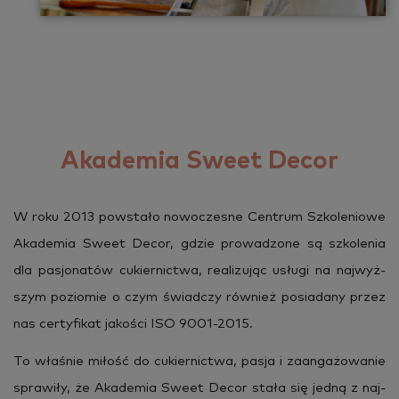
Akademia Sweet Decor
W roku 2013 po­wsta­ło no­wo­cze­sne Cen­trum Szko­le­nio­we
Aka­de­mia Sweet Decor, gdzie pro­wa­dzo­ne są szko­le­nia
dla pa­sjo­na­tów cu­kier­nic­twa, re­ali­zu­jąc usłu­gi na naj­wyż­
szym po­zio­mie o czym świad­czy rów­nież po­sia­da­ny przez
nas cer­ty­fi­kat ja­ko­ści ISO 9001-2015.
To wła­śnie mi­łość do cu­kier­nic­twa, pasja i za­an­ga­żo­wa­nie
spra­wi­ły, że Aka­de­mia Sweet Decor stała się jedną z naj­