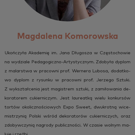
Podaj kod pocztowy zamieszkania
Magdalena Komorowska
Podaj powiat zamieszkania
Ukoń­czy­ła Aka­de­mię im. Jana Dłu­go­sza w Czę­sto­cho­wie
na wy­dzia­le Pe­da­go­gicz­no-Ar­ty­stycz­nym. Zdo­by­ła dy­plom
Wybierz województwo zamieszkania
z ma­lar­stwa w pra­cow­ni prof. Wer­ne­ra Lu­bo­sa, do­dat­ko­
wo dy­plom z ry­sun­ku w pra­cow­ni prof. Je­rze­go Sztu­ki.
Z wy­kształ­ce­nia jest ma­gi­strem sztu­ki, z za­mi­ło­wa­nia de­
Podaj miejscowość zatrudnienia
ko­ra­to­rem cu­kier­ni­czym. Jest lau­re­at­ką wielu kon­kur­sów
tor­tów oko­licz­no­ścio­wych Expo Sweet, dwu­krot­ną wi­ce­
mi­strzy­nią Pol­ski wśród de­ko­ra­to­rów cu­kier­ni­czych, oraz
Podaj kod pocztowy zatrudnienia
zdo­byw­czy­nią na­gro­dy pu­blicz­no­ści. W cza­sie wol­nym ma­
lu­je i rzeź­bi.