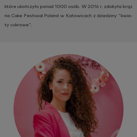
które ukoń­czy­ło ponad 1000 osób. W 2016 r. zdo­by­ła brąz
na Cake Fe­sti­wal Po­land w Ka­to­wi­cach z dzie­dzi­ny "kwia­
ty cu­kro­we".