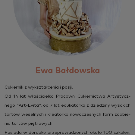
Ewa Bałdowska
Cu­kier­nik z wy­kształ­ce­nia i pasji.
Od 14 lat wła­ści­ciel­ka Pra­cow­ni Cu­kier­nic­twa Ar­ty­stycz­
ne­go "Art-Evita", od 7 lat edu­ka­tor­ka z dzie­dzi­ny wy­so­kich
tor­tów we­sel­nych i kre­ator­ka no­wo­cze­snych form zdo­bie­
nia tor­tów pię­tro­wych.
Po­sia­da w do­rob­ku prze­pro­wa­dzo­nych około 100 szko­leń,