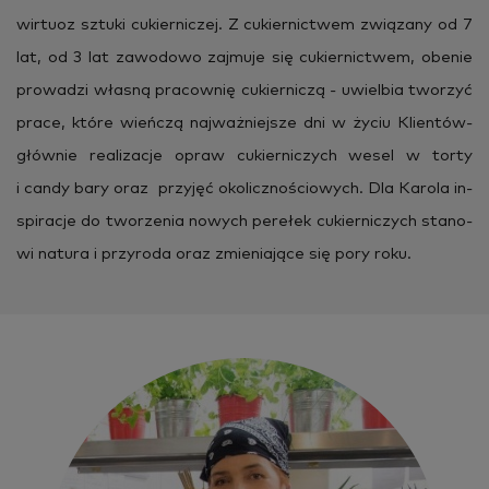
wir­tu­oz sztu­ki cu­kier­ni­czej. Z cu­kier­nic­twem zwią­za­ny od 7
lat, od 3 lat za­wo­do­wo zaj­mu­je się cu­kier­nic­twem, obe­nie
pro­wa­dzi wła­sną pra­cow­nię cu­kier­ni­czą - uwiel­bia two­rzyć
prace, które wień­czą naj­waż­niej­sze dni w życiu Klien­tów-
głów­nie re­ali­za­cje opraw cu­kier­ni­czych wesel w torty
i candy bary oraz przy­jęć oko­licz­no­ścio­wych. Dla Ka­ro­la in­
spi­ra­cje do two­rze­nia no­wych pe­re­łek cu­kier­ni­czych sta­no­
wi na­tu­ra i przy­ro­da oraz zmie­nia­ją­ce się pory roku.