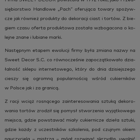
się­bior­stwo Han­dlo­we „Pach” ofe­ru­ją­ca to­wa­ry spo­żyw­
cze jak rów­nież pro­duk­ty do de­ko­ra­cji ciast i tor­tów. Z bie­
giem czasu ofer­ta pro­duk­to­wa zo­sta­ła wzbo­ga­co­na o ko­
lej­ne znane i lu­bia­ne marki.
Na­stęp­nym eta­pem ewo­lu­cji firmy była zmia­na nazwy na
Sweet Decor S.C. co rów­no­cze­śnie za­po­cząt­ko­wa­ło dzia­
łal­ność skle­pu in­ter­ne­to­we­go, który do dnia dzi­siej­sze­go
cie­szy się ogrom­ną po­pu­lar­no­ścią wśród cu­kier­ni­ków
w Pol­sce jak i za gra­ni­cą.
Z racji wciąż ro­sną­ce­go za­in­te­re­so­wa­nia sztu­ką de­ko­ro­
wa­nia tor­tów zro­dził się po­mysł stwo­rze­nia wy­jąt­ko­we­go
miej­sca, gdzie po­wsta­wać miały cu­kier­ni­cze dzie­ła sztu­ki,
gdzie każdy z uczest­ni­ków szko­le­nia, pod czuj­nym okiem
na­uczy­cie­la – mi­strza – mógł roz­wi­nąć skrzy­dła, uwol­nić