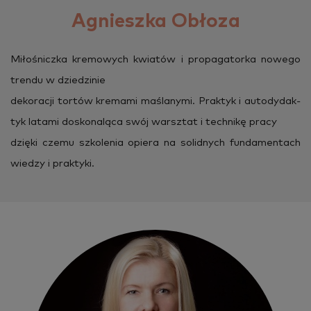
Agnieszka Obłoza
Mi­ło­śnicz­ka kre­mo­wych kwia­tów i pro­pa­ga­tor­ka no­we­go
tren­du w dzie­dzi­nie
de­ko­ra­cji tor­tów kre­ma­mi ma­śla­ny­mi. Prak­tyk i au­to­dy­dak­
tyk la­ta­mi do­sko­na­lą­ca swój warsz­tat i tech­ni­kę pracy
dzię­ki czemu szko­le­nia opie­ra na so­lid­nych fun­da­men­tach
wie­dzy i prak­ty­ki.