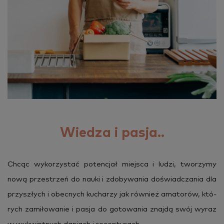
Wiedza i pasja..
Chcąc wy­ko­rzy­stać po­ten­cjał miej­sca i ludzi, two­rzy­my
nową prze­strzeń do nauki i zdo­by­wa­nia do­świad­cza­nia dla
przy­szłych i obec­nych ku­cha­rzy jak rów­nież ama­to­rów, któ­
rych za­mi­ło­wa­nie i pasja do go­to­wa­nia znaj­dą swój wyraz