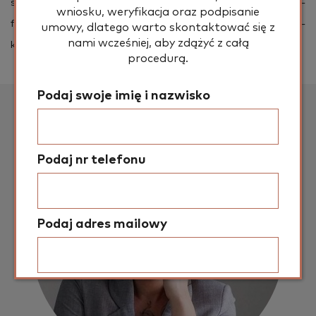
se­rów, tor­tów i ciast, które two­rzy od pod­staw. Jest per­
wniosku, weryfikacja oraz podpisanie
fek­cjo­ni­stą – dla niego dania za­wsze muszą tak samo sma­
umowy, dlatego warto skontaktować się z
nami wcześniej, aby zdążyć z całą
ko­wać i wy­glą­dać.
procedurą.
Podaj swoje imię i nazwisko
Podaj nr telefonu
Podaj adres mailowy
Podaj miejscowość zamieszkania