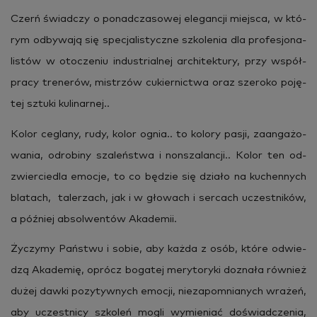
Czerń świad­czy o po­nad­cza­so­wej ele­gan­cji miej­sca, w któ­
rym od­by­wa­ją się spe­cja­li­stycz­ne szko­le­nia dla pro­fe­sjo­na­
li­stów w oto­cze­niu in­du­strial­nej ar­chi­tek­tu­ry, przy współ­
pra­cy tre­ne­rów, mi­strzów cu­kier­nic­twa oraz sze­ro­ko po­ję­
tej sztu­ki ku­li­nar­nej..
Kolor ce­gla­ny, rudy, kolor ognia.. to ko­lo­ry pasji, za­an­ga­żo­
wa­nia, odro­bi­ny sza­leń­stwa i non­sza­lan­cji.. Kolor ten od­
zwier­cie­dla emo­cje, to co bę­dzie się dzia­ło na ku­chen­nych
bla­tach, ta­ler­zach, jak i w gło­wach i ser­cach uczest­ni­ków,
a póź­niej ab­sol­wen­tów Aka­de­mii.
Ży­czy­my Pań­stwu i sobie, aby każda z osób, które od­wie­
dzą Aka­de­mię, oprócz bo­ga­tej me­ry­to­ry­ki do­zna­ła rów­nież
dużej dawki po­zy­tyw­nych emo­cji, nie­za­po­mnia­nych wra­żeń,
aby uczest­ni­cy szko­leń mogli wy­mie­niać do­świad­cze­nia,