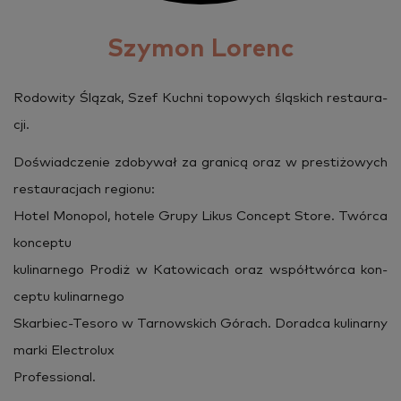
Czy posiadasz orzeczenie o
Szymon Lorenc
niepełnosprawności?
TAK
NIE
Ro­do­wi­ty Ślą­zak, Szef Kuch­ni to­po­wych ślą­skich re­stau­ra­
cji.
Czy prowadzisz działalność
gospodarczą?
Do­świad­cze­nie zdo­by­wał za gra­ni­cą oraz w pre­sti­żo­wych
TAK
NIE
re­stau­ra­cjach re­gio­nu:
Hotel Mo­no­pol, ho­te­le Grupy Likus Con­cept Store. Twór­ca
Podaj datę urodzenia
kon­cep­tu
ku­li­nar­ne­go Pro­diż w Ka­to­wi­cach oraz współ­twór­ca kon­
cep­tu ku­li­nar­ne­go
Podaj wiek
Skar­biec-Te­so­ro w Tar­now­skich Gó­rach. Do­rad­ca ku­li­nar­ny
marki Elec­tro­lux
Pro­fes­sio­nal.
Wybierz wykształcenie