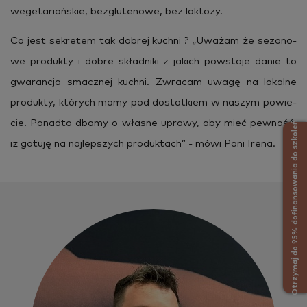
we­ge­ta­riań­skie, bez­glu­te­no­we, bez lak­to­zy.
Co jest se­kre­tem tak do­brej kuch­ni ? „Uwa­żam że se­zo­no­
we pro­duk­ty i dobre skład­ni­ki z ja­kich po­wsta­je danie to
gwa­ran­cja smacz­nej kuch­ni. Zwra­cam uwagę na lo­kal­ne
pro­duk­ty, któ­rych mamy pod do­stat­kiem w na­szym po­wie­
cie. Po­nad­to dbamy o wła­sne upra­wy, aby mieć pew­ność,
Otrzymaj do 95% dofinansowania do szkoleń
iż go­tu­ję na naj­lep­szych pro­duk­tach” - mówi Pani Irena.