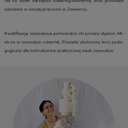
Na co dzień za­rzą­dza cu­kier­nią/ka­wiar­nią oraz pro­wa­dzi
szko­le­nia w swo­jej pra­cow­ni w Za­wier­ciu.
Kwa­li­fi­ka­cje za­wo­do­we po­twier­dza otrzy­ma­ny dy­plom Mi­
strza w za­wo­dzie cu­kier­nik. Po­sia­da ukoń­czo­ny kurs pe­da­
go­gicz­ny dla in­struk­to­rów prak­tycz­nej nauki za­wo­dów.