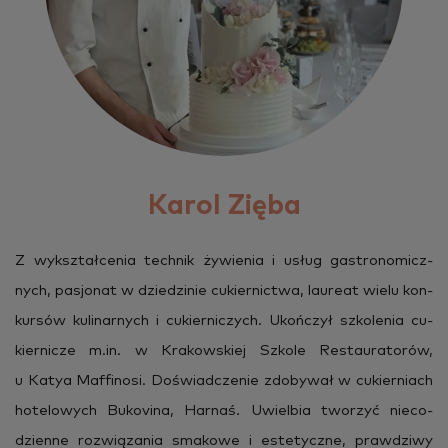
Karol Zięba
Z wy­kształ­ce­nia tech­nik ży­wie­nia i usług ga­stro­no­micz­
nych, pa­sjo­nat w dzie­dzi­nie cu­kier­nic­twa, lau­re­at wielu kon­
kur­sów ku­li­nar­nych i cu­kier­ni­czych. Ukoń­czył szko­le­nia cu­
kier­ni­cze m.​in. w Kra­kow­skiej Szko­le Re­stau­ra­to­rów,
u Katya Maf­fi­no­si. Do­świad­cze­nie zdo­by­wał w cu­kier­niach
ho­te­lo­wych Bu­ko­vi­na, Har­naś. Uwiel­bia two­rzyć nie­co­
dzien­ne roz­wią­za­nia sma­ko­we i es­te­tycz­ne, praw­dzi­wy