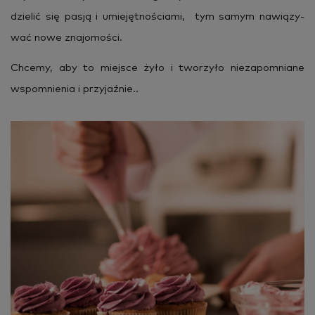
dzie­lić się pasją i umie­jęt­no­ścia­mi, tym samym na­wią­zy­
wać nowe zna­jo­mo­ści.
Chce­my, aby to miej­sce żyło i two­rzy­ło nie­za­po­mnia­ne
wspo­mnie­nia i przy­jaź­nie..