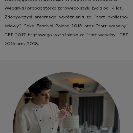
We­gan­ka i pro­pa­ga­tor­ka zdro­we­go stylu życia od 14 lat.
Zdo­byw­czy­ni srebr­ne­go wy­róż­nie­nia za "tort oko­licz­no­
ścio­wy" Cake Fe­sti­val Po­land 2018 oraz "tort we­sel­ny"
CFP 2017, brą­zo­we­go wy­róż­nie­nia za "tort we­sel­ny" CFP
2016 oraz 2018.