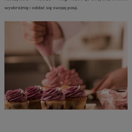
wy­obraź­nię i oddać się swo­jej pasji.