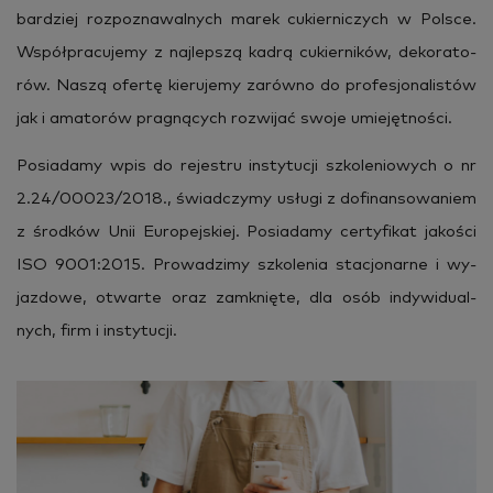
bar­dziej roz­po­zna­wal­nych marek cu­kier­ni­czych w Pol­sce.
Współ­pra­cu­je­my z naj­lep­szą kadrą cu­kier­ni­ków, de­ko­ra­to­
rów. Naszą ofer­tę kie­ru­je­my za­rów­no do pro­fe­sjo­na­li­stów
jak i ama­to­rów pra­gną­cych roz­wi­jać swoje umie­jęt­no­ści.
Po­sia­da­my wpis do re­je­stru in­sty­tu­cji szko­le­nio­wych o nr
2.24/00023/2018., świad­czy­my usłu­gi z do­fi­nan­so­wa­niem
z środ­ków Unii Eu­ro­pej­skiej. Po­sia­da­my cer­ty­fi­kat ja­ko­ści
ISO 9001:2015. Pro­wa­dzi­my szko­le­nia sta­cjo­nar­ne i wy­
jaz­do­we, otwar­te oraz za­mknię­te, dla osób in­dy­wi­du­al­
nych, firm i in­sty­tu­cji.