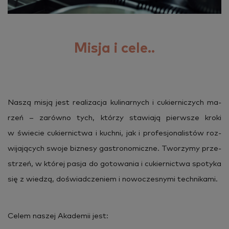
Misja i cele..
Naszą misją jest re­ali­za­cja ku­li­nar­nych i cu­kier­ni­czych ma­
rzeń – za­rów­no tych, któ­rzy sta­wia­ją pierw­sze kroki
w świe­cie cu­kier­nic­twa i kuch­ni, jak i pro­fe­sjo­na­li­stów roz­
wi­ja­ją­cych swoje biz­ne­sy ga­stro­no­micz­ne. Two­rzy­my prze­
strzeń, w któ­rej pasja do go­to­wa­nia i cu­kier­nic­twa spo­ty­ka
się z wie­dzą, do­świad­cze­niem i no­wo­cze­sny­mi tech­ni­ka­mi.
Celem na­szej Aka­de­mii jest: