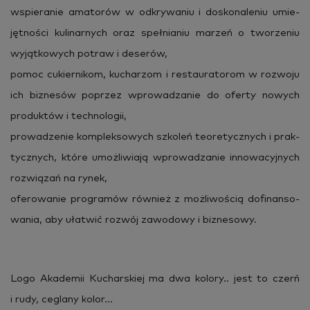
wspie­ra­nie ama­to­rów w od­kry­wa­niu i do­sko­na­le­niu umie­
jęt­no­ści ku­li­nar­nych oraz speł­nia­niu ma­rzeń o two­rze­niu
wy­jąt­ko­wych po­traw i de­se­rów,
pomoc cu­kier­ni­kom, ku­cha­rzom i re­stau­ra­to­rom w roz­wo­ju
ich biz­ne­sów po­przez wpro­wa­dza­nie do ofer­ty no­wych
pro­duk­tów i tech­no­lo­gii,
pro­wa­dze­nie kom­plek­so­wych szko­leń teo­re­tycz­nych i prak­
tycz­nych, które umoż­li­wia­ją wpro­wa­dza­nie in­no­wa­cyj­nych
roz­wią­zań na rynek,
ofe­ro­wa­nie pro­gra­mów rów­nież z moż­li­wo­ścią do­fi­nan­so­
wa­nia, aby uła­twić roz­wój za­wo­do­wy i biz­ne­so­wy.
Logo Aka­de­mii Ku­char­skiej ma dwa ko­lo­ry.. jest to czerń
i rudy, ce­gla­ny kolor…