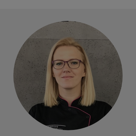
Tematyka szkoleń, które Cię
interesują
Wyrażam zgodę na przetwarzanie
moich danych osobowych przez
Akademia KUCHARSKA by Sweet
Decor Barbara Pach. Rozumiem, że
podanie danych osobowych w
formularzu jest dobrowolne.
WYŚLIJ ZGŁOSZENIE