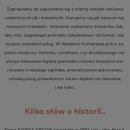
Za­pra­sza­my do za­po­zna­nia się z ofer­tą szko­leń za­rów­no
cu­kier­ni­czych jak i ku­li­nar­nych. Kie­ru­je­my się jak za­wsze naj­
now­szy­mi tren­da­mi, sta­ran­nie wy­bie­ra­my tre­ne­rów, tak,
aby móc za­spo­ka­jać po­trze­by szko­le­nio­we i utrzy­mać naj­
wyż­szy stan­dard usług. W Aka­de­mii Ku­char­skiej prócz za­
pa­chu sło­dy­czy- kar­me­lu, cy­na­mo­nu, czy droż­dżo­we­go cia­
sta już nie­ba­wem bę­dzie pach­nia­ło rów­nież świe­ży­mi wa­
rzy­wa­mi z na­sze­go ogród­ka, aro­ma­tycz­nym pie­czy­wem,
wło­ską pizzą, praw­dzi­wym żurem ślą­skim na za­kwa­sie,
i nie tylko.
Kilka słów o historii..
Firma SWEET DECOR po­wsta­ła w 1992 roku, jako Przed­