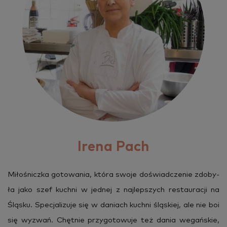
Irena Pach
Mi­ło­śnicz­ka go­to­wa­nia, która swoje do­świad­cze­nie zdo­by­
ła jako szef kuch­ni w jed­nej z naj­lep­szych re­stau­ra­cji na
Ślą­sku. Spe­cja­li­zu­je się w da­niach kuch­ni ślą­skiej, ale nie boi
się wy­zwań. Chęt­nie przy­go­to­wu­je też dania we­gań­skie,