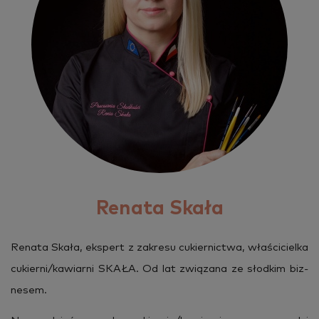
Renata Skała
Re­na­ta Skała, eks­pert z za­kre­su cu­kier­nic­twa, wła­ści­ciel­ka
cu­kier­ni/ka­wiar­ni SKAŁA. Od lat zwią­za­na ze słod­kim biz­
ne­sem.