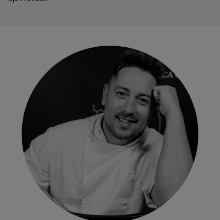
Podaj powiat zatrudnienia
Wybierz województwo zatrudnienia
Wybierz formę zatrudnienia
Czy jesteś zatrudniony/a?
TAK
NIE
Czy jesteś osobą uczącą się?
TAK
NIE