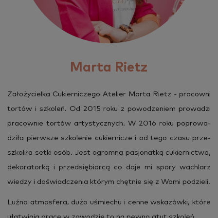
Marta Rietz
Za­ło­ży­ciel­ka Cu­kier­ni­cze­go Ate­lier Marta Rietz - pra­cow­ni
tor­tów i szko­leń. Od 2015 roku z po­wo­dze­niem pro­wa­dzi
pra­cow­nie tor­tów ar­ty­stycz­nych. W 2016 roku po­pro­wa­
dzi­ła pierw­sze szko­le­nie cu­kier­ni­cze i od tego czasu prze­
szko­li­ła setki osób. Jest ogrom­ną pa­sjo­nat­ką cu­kier­nic­twa,
de­ko­ra­tor­ką i przed­się­bior­cą co daje mi spory wa­chlarz
wie­dzy i do­świad­cze­nia któ­rym chęt­nie się z Wami po­dzie­li.
Luźna at­mos­fe­ra, dużo uśmie­chu i cenne wska­zów­ki, które
uła­twia­ją prace w za­wo­dzie to na pewno atut szko­leń.