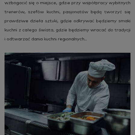
wzbo­ga­cić się o miej­sce, gdzie przy współ­pra­cy wy­bit­nych
tre­ne­rów, sze­fów kuch­ni, pa­sjo­na­tów będą two­rzyć się
praw­dzi­we dzie­ła sztu­ki, gdzie od­kry­wać bę­dzie­my smaki
kuch­ni z ca­łe­go świa­ta, gdzie bę­dzie­my wra­cać do tra­dy­cji
i od­twa­rzać dania kuch­ni re­gio­nal­nych..