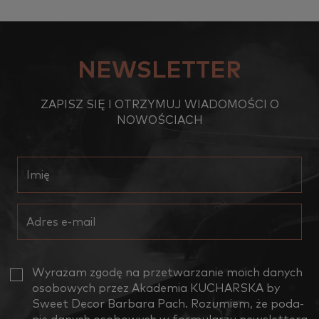
NEWSLETTER
ZAPISZ SIĘ I OTRZYMUJ WIADOMOŚCI O
NOWOŚCIACH
Wy­ra­żam zgodę na prze­twa­rza­nie moich da­nych
oso­bo­wych przez Aka­de­mia KU­CHAR­SKA by
Sweet Decor Bar­ba­ra Pach. Ro­zu­miem, że po­da­