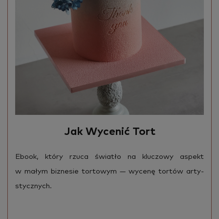
Jak Wycenić Tort
Ebook, który rzuca świa­tło na klu­czo­wy aspekt
w małym biz­ne­sie tor­to­wym — wy­ce­nę tor­tów ar­ty­
stycz­nych.