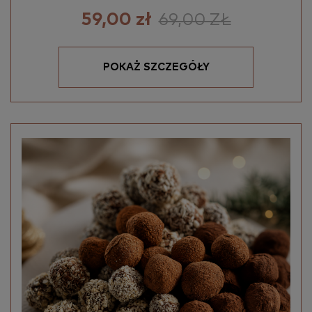
59,00 zł
69,00 ZŁ
Podaj wiek
POKAŻ SZCZEGÓŁY
Wybierz wykształcenie
Tematyka szkoleń, które Cię
interesują
Wyrażam zgodę na przetwarzanie
moich danych osobowych przez
Akademia KUCHARSKA by Sweet