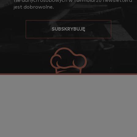
nie da­nych oso­bo­wych w for­mu­la­rzu new­slet­te­ra
jest do­bro­wol­ne.
SUBSKRYBUJĘ