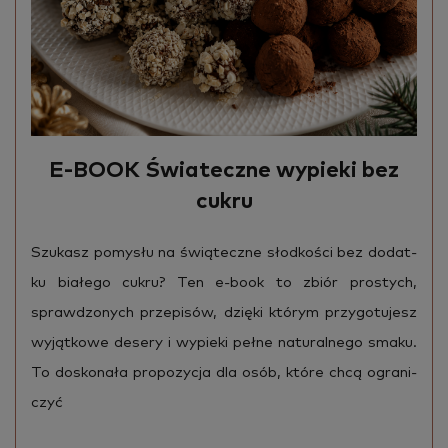
Decor Barbara Pach. Rozumiem, że
podanie danych osobowych w
formularzu jest dobrowolne.
WYŚLIJ ZGŁOSZENIE
E-BOOK Świateczne wypieki bez
cukru
Szu­kasz po­my­słu na świą­tecz­ne słod­ko­ści bez do­dat­
ku bia­łe­go cukru? Ten e-book to zbiór pro­stych,
spraw­dzo­nych prze­pi­sów, dzię­ki któ­rym przy­go­tu­jesz
wy­jąt­ko­we de­se­ry i wy­pie­ki pełne na­tu­ral­ne­go smaku.
To do­sko­na­ła pro­po­zy­cja dla osób, które chcą ogra­ni­
czyć