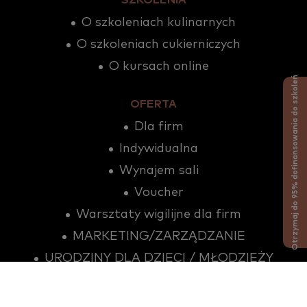
SZKOLENIA
O szkoleniach kulinarnych
O szkoleniach cukierniczych
O kursach online
Otrzymaj do 95% dofinansowania do szkoleń
OFERTA
Dla firm
Indywidualna
Wynajem sali
Voucher
Warsztaty wigilijne dla firm
MARKETING/ZARZĄDZANIE
URODZINY DLA DZIECI / MŁODZIEŻY
Grill w Ogrodzie
Sklep