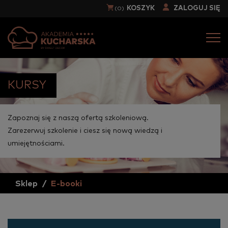
KOSZYK
ZALOGUJ SIĘ
(0)
Togg
navi
KURSY
Zapoznaj się z naszą ofertą szkoleniową.
Zarezerwuj szkolenie i ciesz się nową wiedzą i
umiejętnościami.
Sklep
E-booki