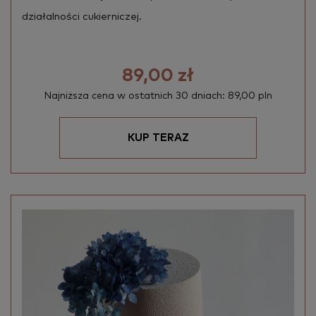
dzia­łal­no­ści cu­kier­ni­czej.
89,00 zł
Najniższa cena w ostatnich 30 dniach: 89,00 pln
KUP TERAZ