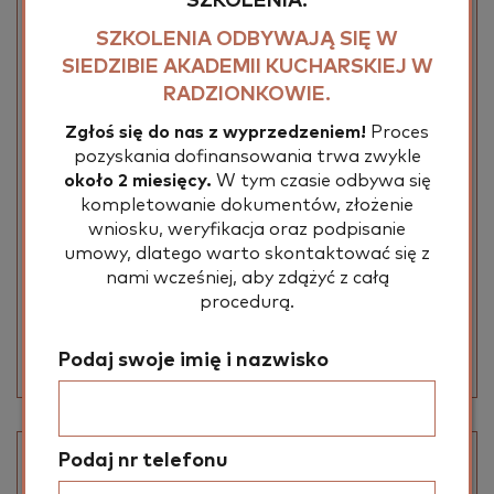
SZKOLENIA.
SZKOLENIA ODBYWAJĄ SIĘ W
Golonko W Piwie
SIEDZIBIE AKADEMII KUCHARSKIEJ W
RADZIONKOWIE.
Ku­li­nar­ny Ebook dzię­ki któ­re­mu po­zna­cie wszyst­kie
Zgłoś się do nas z wyprzedzeniem!
Proces
taj­ni­ki do wy­ko­na­nia Go­lon­ka w piwie.
pozyskania dofinansowania trwa zwykle
około 2 miesięcy.
W tym czasie odbywa się
kompletowanie dokumentów, złożenie
wniosku, weryfikacja oraz podpisanie
19,00 zł
29,00 ZŁ
umowy, dlatego warto skontaktować się z
nami wcześniej, aby zdążyć z całą
Najniższa cena w ostatnich 30 dniach: 29,00 pln
procedurą.
KUP TERAZ
Podaj swoje imię i nazwisko
Podaj nr telefonu