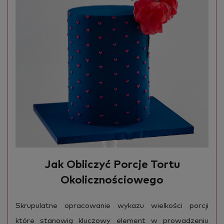
Jak Obliczyć Porcje Tortu
Okolicznościowego
Skru­pu­lat­ne opra­co­wa­nie wy­ka­zu wiel­ko­ści por­cji
które sta­no­wią klu­czo­wy ele­ment w pro­wa­dze­niu