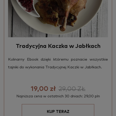
Tradycyjna Kaczka w Jabłkach
Ku­li­nar­ny Ebook dzię­ki któ­re­mu po­zna­cie wszyst­kie
taj­ni­ki do wy­ko­na­nia Tra­dy­cyj­nej Kacz­ki w Jabł­kach.
19,00 zł
29,00 ZŁ
Najniższa cena w ostatnich 30 dniach: 29,00 pln
KUP TERAZ