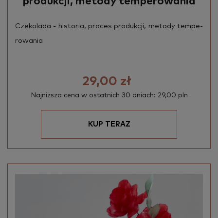
produkcji, metody temperowania
Cze­ko­la­da - hi­sto­ria, pro­ces pro­duk­cji, me­to­dy tem­pe­
ro­wa­nia
29,00 zł
Najniższa cena w ostatnich 30 dniach: 29,00 pln
KUP TERAZ