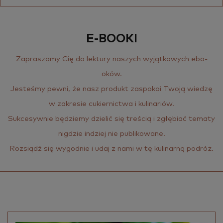
E-BOOKI
Za­pra­sza­my Cię do lek­tu­ry na­szych wy­jąt­ko­wych ebo­
oków.
Je­ste­śmy pewni, że nasz pro­dukt za­spo­koi Twoją wie­dzę
w za­kre­sie cu­kier­nic­twa i ku­li­na­riów.
Suk­ce­syw­nie bę­dzie­my dzie­lić się tre­ścią i zgłę­biać te­ma­ty
ni­g­dzie in­dziej nie pu­bli­ko­wa­ne.
Roz­siądź się wy­god­nie i udaj z nami w tę ku­li­nar­ną po­dróż.