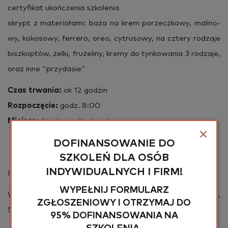
cer­ty­fi­kat ukoń­cze­nia szko­le­nia
skrypt z ma­te­ria­ła­mi: baza na krem po­rzecz­ko­wy, ma­li­no­
wy, ko­ko­so­wy, fer­re­ro, oreo, cy­tru­so­wy, na czte­ry ro­dza­je
bisz­kop­tów, żelki, fru­że­li­ny, kremy do tyn­ko­wa­nia 3 ro­dza­je,
oraz inne "przy­da­sie"
Czas trwa­nia:
ok 12 go­dzin
Roz­po­czę­cie:
godz. 8:00
Miej­sce:
Aka­de­mia Ku­char­ska
×
DOFINANSOWANIE DO
SZKOLEŃ DLA OSÓB
INDYWIDUALNYCH I FIRM!
Ilość miejsc ogra­ni­czo­na !
WYPEŁNIJ FORMULARZ
W razie pytań pro­si­my o kon­takt pod nr tel. 517 081 966 ,
ZGŁOSZENIOWY I OTRZYMAJ DO
507 845 601
95% DOFINANSOWANIA NA