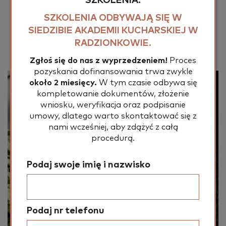
SZKOLENIA.
SZKOLENIA ODBYWAJĄ SIĘ W
JAK OTRZYMAĆ
SIEDZIBIE AKADEMII KUCHARSKIEJ W
DOFINANSOWANIE
RADZIONKOWIE.
Zgłoś się do nas z wyprzedzeniem!
Proces
pozyskania dofinansowania trwa zwykle
około 2 miesięcy.
W tym czasie odbywa się
kompletowanie dokumentów, złożenie
wniosku, weryfikacja oraz podpisanie
umowy, dlatego warto skontaktować się z
nami wcześniej, aby zdążyć z całą
procedurą.
Podaj swoje imię i nazwisko
Podaj nr telefonu