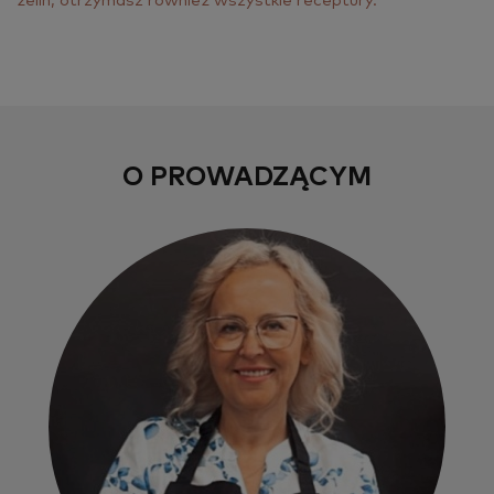
że­lin, otrzy­masz rów­nież wszyst­kie re­cep­tu­ry.
O PROWADZĄCYM