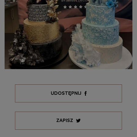
Decor Barbara Pach. Rozumiem, że
podanie danych osobowych w
formularzu jest dobrowolne.
WYŚLIJ ZGŁOSZENIE
UDOSTĘPNIJ
ZAPISZ