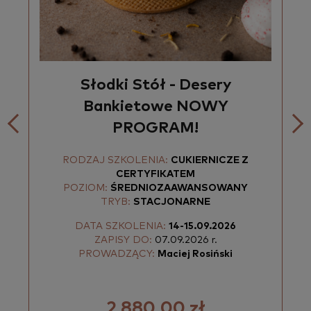
Słodki Stół - Desery
Bankietowe NOWY
PROGRAM!
RODZAJ SZKOLENIA:
CUKIERNICZE Z
CERTYFIKATEM
POZIOM:
ŚREDNIOZAAWANSOWANY
TRYB:
STACJONARNE
DATA SZKOLENIA:
14-15.09.2026
ZAPISY DO:
07.09.2026 r.
PROWADZĄCY:
Maciej Rosiński
2 880,00 zł