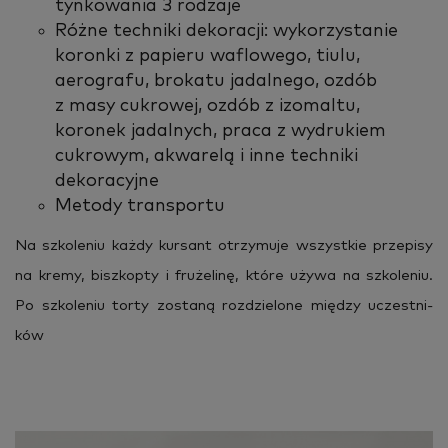
tynkowania 3 rodzaje
Różne techniki dekoracji: wykorzystanie
koronki z papieru waflowego, tiulu,
aerografu, brokatu jadalnego, ozdób
z masy cukrowej, ozdób z izomaltu,
koronek jadalnych, praca z wydrukiem
cukrowym, akwarelą i inne techniki
dekoracyjne
Metody transportu
Na szko­le­niu każdy kur­sant otrzy­mu­je wszyst­kie prze­pi­sy
na kremy, bisz­kop­ty i fru­że­li­nę, które używa na szko­le­niu.
Po szko­le­niu torty zo­sta­ną roz­dzie­lo­ne mię­dzy uczest­ni­
ków