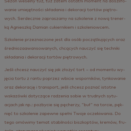
Sezon we­sel­ny tuż, tuż zatem ostat­ni mo­ment na do­szli­fo­
wa­nie umie­jęt­no­ści skła­da­nia i de­ko­ra­cji tor­tów pię­tro­
wych. Ser­decz­nie za­pra­sza­my na szko­le­nie z nową tre­ner­
ką Agniesz­ką Da­mian cu­kier­ni­kiem i szko­le­niow­cem.
Szko­le­nie prze­zna­czo­ne jest dla osób po­cząt­ku­ją­cych oraz
śred­nio­za­awan­so­wa­nych, chcą­cych na­uczyć się tech­ni­ki
skła­da­nia i de­ko­ra­cji tor­tów pię­tro­wych.
Jeśli chcesz na­uczyć się jak zło­żyć tort – od mo­men­tu wy­
ję­cia tortu z rantu po­przez wbi­cie wspor­ni­ków, tyn­ko­wa­nie
oraz de­ko­ra­cję i trans­port, jeśli chcesz po­znać istot­ne
wska­zów­ki do­ty­czą­ce ra­dze­nia sobie w trud­nych sy­tu­
acjach jak np.: po­zby­cie się pę­che­rzy, "buł" na tor­cie, pęk­
nięć to szko­le­nie za­pew­ne speł­ni Twoje ocze­ki­wa­nia. Do
tego omó­wi­my temat sta­bil­no­ści bisz­kop­tów, kre­mów, fru­