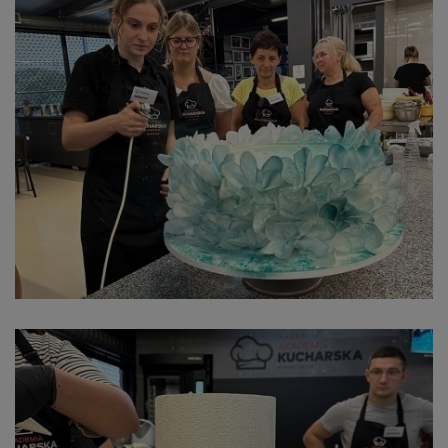
Podaj miejscowość zatrudnienia
Podaj kod pocztowy zatrudnienia
Podaj powiat zatrudnienia
Wybierz województwo zatrudnienia
Wybierz formę zatrudnienia