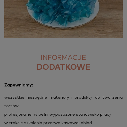
INFORMACJE
DODATKOWE
Za­pew­nia­my:
wszyst­kie nie­zbęd­ne ma­te­ria­ły i pro­duk­ty do two­rze­nia
tor­tów
pro­fe­sjo­nal­ne, w pełni wy­po­sa­żo­ne sta­no­wi­sko pracy
w trak­cie szko­le­nia prze­rwa ka­wo­wa, obiad