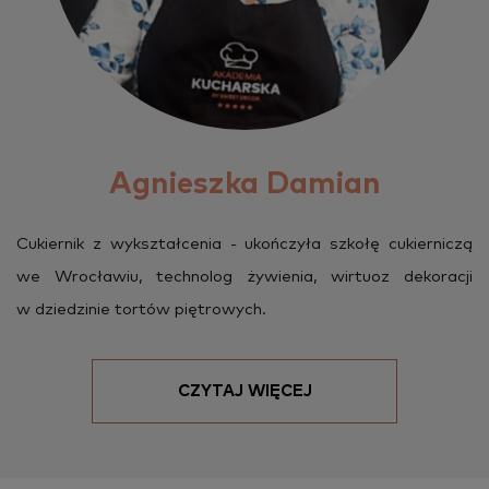
Agnieszka Damian
Cu­kier­nik z wy­kształ­ce­nia - ukoń­czy­ła szko­łę cu­kier­ni­czą
we Wro­cła­wiu, tech­no­log ży­wie­nia, wir­tu­oz de­ko­ra­cji
w dzie­dzi­nie tor­tów pię­tro­wych.
CZYTAJ WIĘCEJ