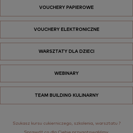
VOUCHERY PAPIEROWE
VOUCHERY ELEKTRONICZNE
WARSZTATY DLA DZIECI
WEBINARY
TEAM BUILDING KULINARNY
Szu­kasz kursu cu­kier­ni­cze­go, szko­le­nia, warsz­ta­tu ?
Sprawdź co dla Cie­bie przy­go­to­wa­li­śmy.