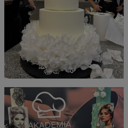
Czy jesteś zatrudniony/a?
TAK
NIE
Czy jesteś osobą uczącą się?
TAK
NIE
Czy posiadasz orzeczenie o
niepełnosprawności?
TAK
NIE
Czy prowadzisz działalność
gospodarczą?
TAK
NIE
Podaj datę urodzenia