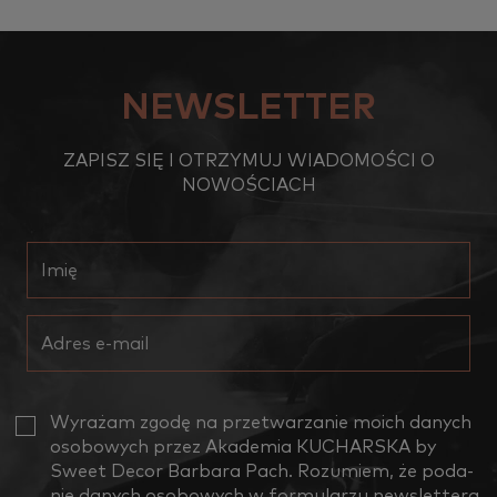
NEWSLETTER
ZAPISZ SIĘ I OTRZYMUJ WIADOMOŚCI O
NOWOŚCIACH
Wy­ra­żam zgodę na prze­twa­rza­nie moich da­nych
oso­bo­wych przez Aka­de­mia KU­CHAR­SKA by
Sweet Decor Bar­ba­ra Pach. Ro­zu­miem, że po­da­
nie da­nych oso­bo­wych w for­mu­la­rzu new­slet­te­ra