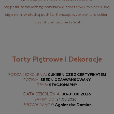
Wy­peł­nij for­mu­larz zgło­sze­nio­wy, za­re­zer­wuj miej­sce i udaj
się z nami w słod­ką po­dróż. Koń­cząc wy­bra­ny kurs cu­kier­
ni­czy otrzy­masz cer­ty­fi­kat.
Torty Piętrowe i Dekoracje
RODZAJ SZKOLENIA:
CUKIERNICZE Z CERTYFIKATEM
POZIOM:
ŚREDNIOZAAWANSOWANY
TRYB:
STACJONARNY
DATA SZKOLENIA:
30-31.08.2026
ZAPISY DO:
24.08.2026 r.
PROWADZĄCY:
Agnieszka Damian