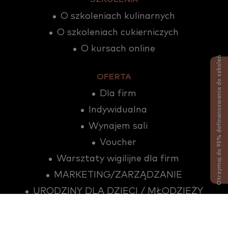
O szkoleniach kulinarnych
O szkoleniach cukierniczych
O kursach online
Otrzymaj do 95% dofinansowania do szkoleń
OFERTA
Dla firm
Indywidualna
Wynajem sali
Voucher
Warsztaty wigilijne dla firm
MARKETING/ZARZĄDZANIE
URODZINY DLA DZIECI / MŁODZIEŻY
Grill w Ogrodzie
Sklep