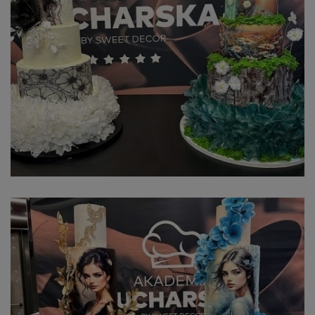
Podaj wiek
Wybierz wykształcenie
Tematyka szkoleń, które Cię
interesują
Wyrażam zgodę na przetwarzanie
moich danych osobowych przez
Akademia KUCHARSKA by Sweet